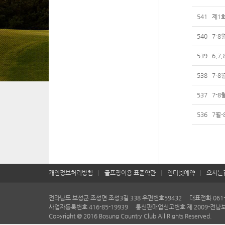
541
제1
540
7-8
539
6,7
538
7-8
537
7-8
536
7월-
개인정보처리방침
|
골프장이용 표준약관
|
인터넷예약
|
오시는
전라남도 보성군 조성면 조성3길 338 우편번호59432 대표전화 061-804-
사업자등록번호 416-85-19939 통신판매업신고번호 제 2009-전남
Copyright @ 2016 Bosung Country Club All Rights Reserved.