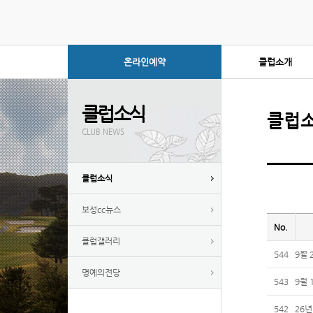
온라인예약
클럽소개
클럽소식
클럽
CLUB NEWS
클럽소식
보성cc뉴스
No.
클럽갤러리
544
9월
명예의전당
543
9월 
542
26