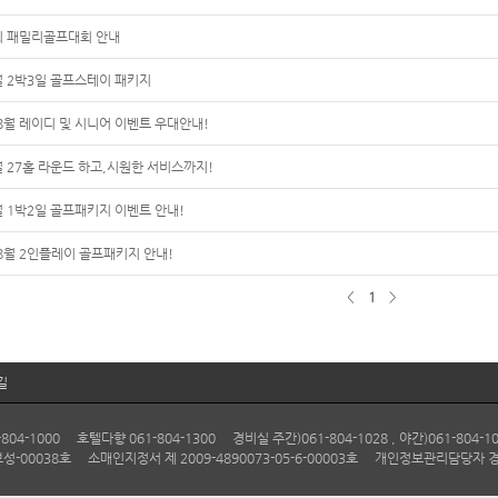
회 패밀리골프대회 안내
월 2박3일 골프스테이 패키지
,8월 레이디 및 시니어 이벤트 우대안내!
월 27홀 라운드 하고,시원한 서비스까지!
월 1박2일 골프패키지 이벤트 안내!
8월 2인플레이 골프패키지 안내!
<
1
>
길
1000 호텔다향 061-804-1300 경비실 주간)061-804-1028 , 야간)061-804-10
보성-00038호 소매인지정서 제 2009-4890073-05-6-00003호 개인정보관리담당자