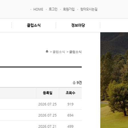
HOME
로그인
회원가입
찾아오시는길
클럽소식
정보마당
>
클럽소식
>
클럽소식
총
9건
등록일
조회수
2026.07.25
919
2026.07.25
694
2026.07.21
499