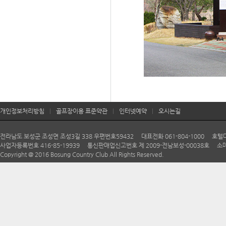
개인정보처리방침
|
골프장이용 표준약관
|
인터넷예약
|
오시는길
전라남도 보성군 조성면 조성3길 338 우편번호59432 대표전화 061-804-1000 호텔다향 06
사업자등록번호 416-85-19939 통신판매업신고번호 제 2009-전남보성-00038호 소매
Copyright @ 2016 Bosung Country Club All Rights Reserved.