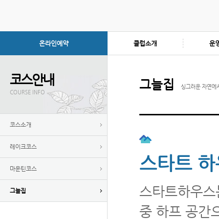
온라인예약
클럽소개
운
코스안내
그늘집
싱그러운 자연에
COURSE INFO
코스소개
레이크코스
스타트 하
마운틴코스
스타트하우스는
그늘집
중 하프 공간