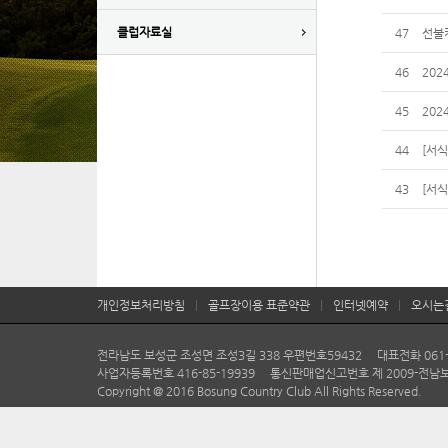
클럽자료실
47
선불
46
20
45
20
44
[서
43
[서
개인정보처리방침
|
골프장이용 표준약관
|
인터넷예약
|
오시는
전라남도 보성군 조성면 조성3길 338 우편번호59432 대표전화 061-804-
사업자등록번호 416-85-19939 통신판매업신고번호 제 2009-전남
Copyright @ 2016 Bosung Country Club All Rights Reserved.