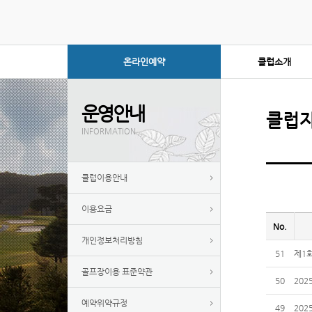
온라인예약
클럽소개
운영안내
클럽
INFORMATION
클럽이용안내
이용요금
No.
개인정보처리방침
51
제1
골프장이용 표준약관
50
20
예약위약규정
49
20