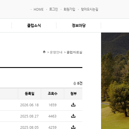
HOME
로그인
회원가입
찾아오시는길
클럽소식
정보마당
>
운영안내
>
클럽자료실
총
8건
등록일
조회수
첨부
2026.06.18
1659
2025.08.27
4463
2025.08.05
4259