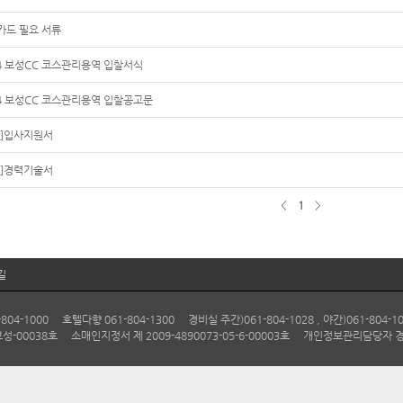
카드 필요 서류
24 보성CC 코스관리용역 입찰서식
24 보성CC 코스관리용역 입찰공고문
식]입사지원서
식]경력기술서
<
1
>
길
1000 호텔다향 061-804-1300 경비실 주간)061-804-1028 , 야간)061-804-10
보성-00038호 소매인지정서 제 2009-4890073-05-6-00003호 개인정보관리담당자